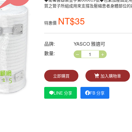
◆衛署醫器製壹字第000619號◆包紮加壓固
質之管子所組成用來支撐及壓縮患者身體部位的
NT$35
特惠價
品牌:
YASCO 雅適可
–
+
數量:
立即購買
加入購物車
LINE 分享
FB 分享