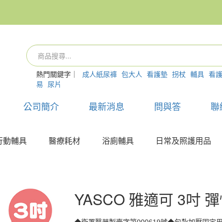
熱門關鍵字｜
成人紙尿褲
包大人
看護墊
拐杖
輔具
看
易
尿片
公司簡介
最新消息
問與答
聯
行動輔具
醫療耗材
浴廁輔具
日常及照護用品
YASCO 雅適可 3吋 