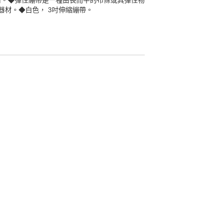
定用。◆彈性繃帶是一種由長而平的布條或具彈性物
器材。◆白色， 3吋伸縮繃帶。