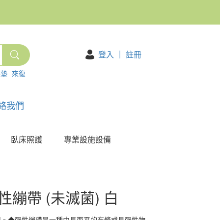
登入
｜
註冊
護墊
來復
絡我們
臥床照護
專業設施設備
彈性繃帶 (未滅菌) 白