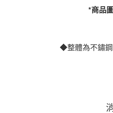
*商品
◆整體為不鏽鋼