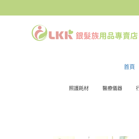
首頁
照護耗材
醫療儀器