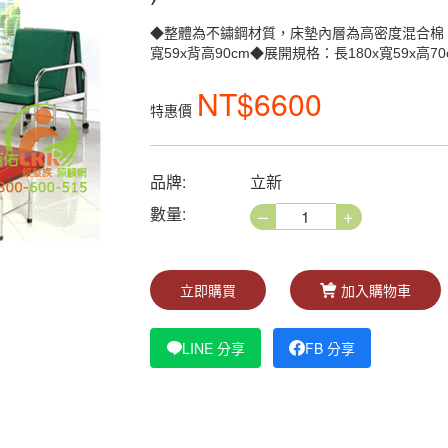
◆整體為不鏽鋼材質，床墊內層為高密度混合棉，
寬59x背高90cm◆展開規格：長180x寬59x高70
NT$6600
特惠價
品牌:
立新
–
+
數量:
立即購買
加入購物車
LINE 分享
FB 分享