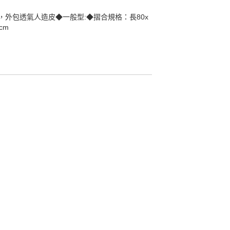
外包透氣人造皮◆一般型:◆摺合規格：長80x
cm