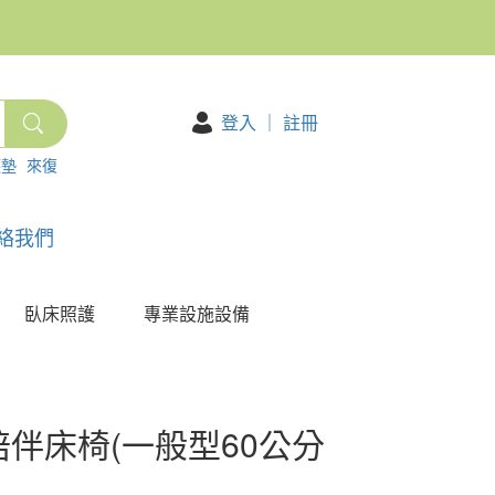
登入
｜
註冊
護墊
來復
絡我們
臥床照護
專業設施設備
伴床椅(一般型60公分