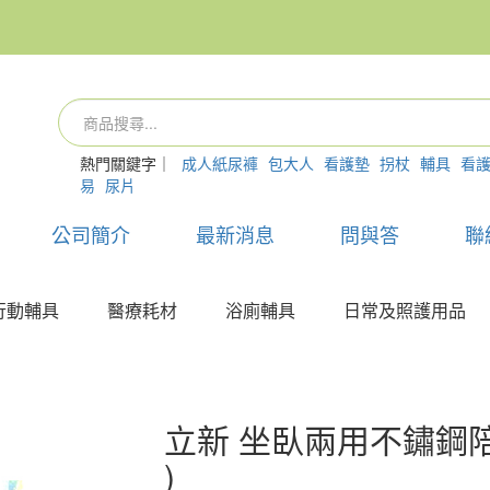
熱門關鍵字｜
成人紙尿褲
包大人
看護墊
拐杖
輔具
看
易
尿片
公司簡介
最新消息
問與答
聯
行動輔具
醫療耗材
浴廁輔具
日常及照護用品
立新 坐臥兩用不鏽鋼陪
)