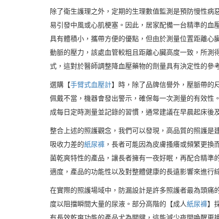
除了衛生護理之外，定期的生理數值監測是預防慢性病
易引發中風或心肌梗塞。因此，居家配備一台精準的血
具有體積小，攜帶方便的優點，但由於測量位置距離心
動脈的壓力，該處血管較粗且距離心臟高度一致，所測
式，這對於醫師調整降血壓藥物的劑量具有決定性的參
選購【
手臂式血壓計
】時，除了品牌信譽外，壓脈帶的
佩戴不當，機器會發出警示，確保每一次測量的有效性
成每日定時測量並記錄的習慣，通常建議在早晨起床後
整合上述的照護觀念，我們可以發現，高品質的照護是
吸收力差的
紙尿褲
，長者可能因為皮膚搔癢或頻繁更換
菌乾爽特性的產品，讓長者擁有一夜好眠，再配合精準
適度，產品的功能性以及對整體健康的長遠影響來進行
在實際的照護場域中，防漏設計是許多照護者最為頭痛
度以阻擋瞬間大量的尿液。部分高階的【成人
紙尿褲
】
有長效乾爽功能的產品尤為關鍵，這能減少夜間喚醒更