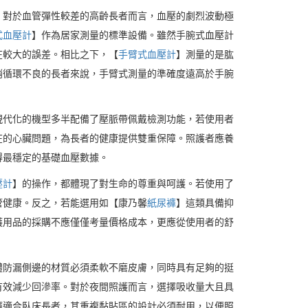
，對於血管彈性較差的高齡長者而言，血壓的劇烈波動極
式血壓計
】作為居家測量的標準設備。雖然手腕式血壓計
在較大的誤差。相比之下，【
手臂式血壓計
】測量的是肱
梢循環不良的長者來說，手臂式測量的準確度遠高於手腕
現代化的機型多半配備了壓脈帶佩戴檢測功能，若使用者
在的心臟問題，為長者的健康提供雙重保障。照護者應養
得最穩定的基礎血壓數據。
壓計
】的操作，都體現了對生命的尊重與呵護。若使用了
管健康。反之，若能選用如【康乃馨
紙尿褲
】這類具備抑
護用品的採購不應僅僅考量價格成本，更應從使用者的舒
體防漏側邊的材質必須柔軟不磨皮膚，同時具有足夠的挺
有效減少回滲率。對於夜間照護而言，選擇吸收量大且具
褲適合臥床長者，其重複黏貼區的設計必須耐用，以便照