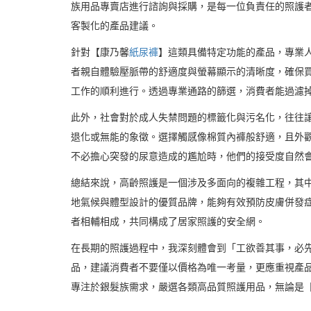
族用品專賣店進行諮詢與採購，是每一位負責任的照護
客製化的產品建議。
針對【康乃馨
紙尿褲
】這類具備特定功能的產品，專業
者親自體驗壓脈帶的舒適度與螢幕顯示的清晰度，確保
工作的順利進行。透過專業通路的篩選，消費者能過濾
此外，社會對於成人失禁問題的標籤化與污名化，往往
退化或無能的象徵。選擇觸感像棉質內褲般舒適，且外
不必擔心突發的尿意造成的尷尬時，他們的接受度自然
總結來說，高齡照護是一個涉及多面向的複雜工程，其
地氣候與體型設計的優質品牌，能夠有效預防皮膚併發
者相輔相成，共同構成了居家照護的安全網。
在長期的照護過程中，我深刻體會到「工欲善其事，必
品，建議消費者不要僅以價格為唯一考量，更應重視產品
專注於銀髮族需求，嚴選各類高品質照護用品，無論是