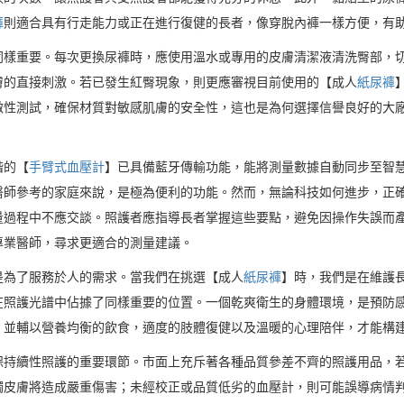
褲
則適合具有行走能力或正在進行復健的長者，像穿脫內褲一樣方便，有
同樣重要。每次更換尿褲時，應使用溫水或專用的皮膚清潔液清洗臀部，
膚的直接刺激。若已發生紅臀現象，則更應審視目前使用的【成人
紙尿褲
激性測試，確保材質對敏感肌膚的安全性，這也是為何選擇信譽良好的大
階的【
手臂式血壓計
】已具備藍牙傳輸功能，能將測量數據自動同步至智
醫師參考的家庭來說，是極為便利的功能。然而，無論科技如何進步，正
量過程中不應交談。照護者應指導長者掌握這些要點，避免因操作失誤而
專業醫師，尋求更適合的測量建議。
是為了服務於人的需求。當我們在挑選【成人
紙尿褲
】時，我們是在維護
在照護光譜中佔據了同樣重要的位置。一個乾爽衛生的身體環境，是預防
，並輔以營養均衡的飲食，適度的肢體復健以及溫暖的心理陪伴，才能構
保持續性照護的重要環節。市面上充斥著各種品質參差不齊的照護用品，
觸皮膚將造成嚴重傷害；未經校正或品質低劣的血壓計，則可能誤導病情