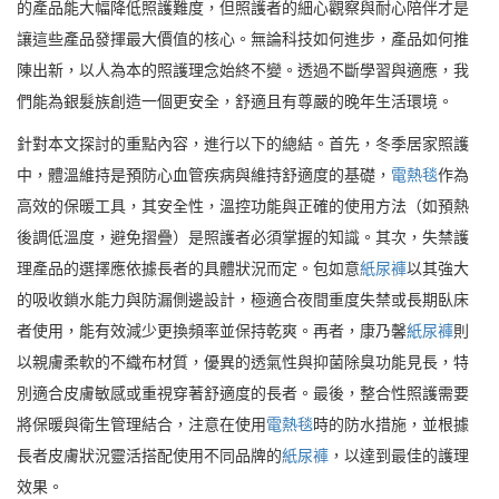
的產品能大幅降低照護難度，但照護者的細心觀察與耐心陪伴才是
讓這些產品發揮最大價值的核心。無論科技如何進步，產品如何推
陳出新，以人為本的照護理念始終不變。透過不斷學習與適應，我
們能為銀髮族創造一個更安全，舒適且有尊嚴的晚年生活環境。
針對本文探討的重點內容，進行以下的總結。首先，冬季居家照護
中，體溫維持是預防心血管疾病與維持舒適度的基礎，
電熱毯
作為
高效的保暖工具，其安全性，溫控功能與正確的使用方法（如預熱
後調低溫度，避免摺疊）是照護者必須掌握的知識。其次，失禁護
理產品的選擇應依據長者的具體狀況而定。包如意
紙尿褲
以其強大
的吸收鎖水能力與防漏側邊設計，極適合夜間重度失禁或長期臥床
者使用，能有效減少更換頻率並保持乾爽。再者，康乃馨
紙尿褲
則
以親膚柔軟的不織布材質，優異的透氣性與抑菌除臭功能見長，特
別適合皮膚敏感或重視穿著舒適度的長者。最後，整合性照護需要
將保暖與衛生管理結合，注意在使用
電熱毯
時的防水措施，並根據
長者皮膚狀況靈活搭配使用不同品牌的
紙尿褲
，以達到最佳的護理
效果。