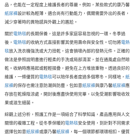
品，也能在一定程度上維護長者的尊嚴。例如，某些款式的康乃馨
紙尿褲
設計較為輕薄，適合尚有行動能力，偶爾需要外出的長者，
減少穿著時的異物感與外觀上的尷尬。
關於
電熱毯
的長期保養，這是許多家庭容易忽視的一環。冬季過
後，
電熱毯
的收納方式直接影響其使用壽命與安全性。切勿將
電熱
毯
放入洗衣機強洗或大力扭乾，這會損壞內部的發熱元件。正確的
做法是參照說明書進行輕柔的手洗或局部清潔，並在通風處自然晾
乾。收納時應捲起或輕輕摺疊，避免在上方堆放重物。透過良好的
維護，一條優質的
電熱毯
可以陪伴長者度過多個寒冬。同樣地，
紙
尿褲
的保存也需注意防潮與防塵，包如意
紙尿褲
與康乃馨
紙尿褲
應
存放在乾燥陰涼處，開封後應盡快使用完畢，以免受潮影響吸收效
果或滋生細菌。
綜觀上述分析，照護工作是一項結合了科學知識，產品應用與人文
關懷的複雜工程。從冬季保暖的
電熱毯
安全使用，到針對不同需求
選擇包如意
紙尿褲
或康乃馨
紙尿褲
，每一個環節都環環相扣。優質