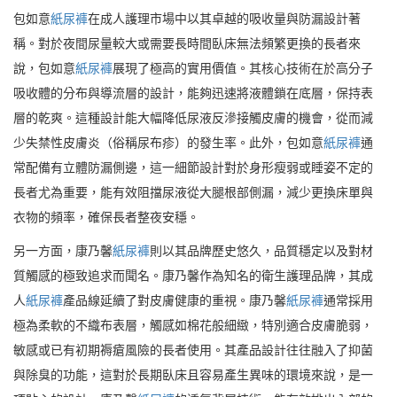
包如意
紙尿褲
在成人護理市場中以其卓越的吸收量與防漏設計著
稱。對於夜間尿量較大或需要長時間臥床無法頻繁更換的長者來
說，包如意
紙尿褲
展現了極高的實用價值。其核心技術在於高分子
吸收體的分布與導流層的設計，能夠迅速將液體鎖在底層，保持表
層的乾爽。這種設計能大幅降低尿液反滲接觸皮膚的機會，從而減
少失禁性皮膚炎（俗稱尿布疹）的發生率。此外，包如意
紙尿褲
通
常配備有立體防漏側邊，這一細節設計對於身形瘦弱或睡姿不定的
長者尤為重要，能有效阻擋尿液從大腿根部側漏，減少更換床單與
衣物的頻率，確保長者整夜安穩。
另一方面，康乃馨
紙尿褲
則以其品牌歷史悠久，品質穩定以及對材
質觸感的極致追求而聞名。康乃馨作為知名的衛生護理品牌，其成
人
紙尿褲
產品線延續了對皮膚健康的重視。康乃馨
紙尿褲
通常採用
極為柔軟的不織布表層，觸感如棉花般細緻，特別適合皮膚脆弱，
敏感或已有初期褥瘡風險的長者使用。其產品設計往往融入了抑菌
與除臭的功能，這對於長期臥床且容易產生異味的環境來說，是一