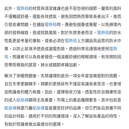
此外，
電熱毯
的材質與清潔維護也是不容忽視的細節。優質的面料
不僅觸感舒適，還能有效透氣，避免因悶熱而導致長者出汗，進而
引發皮膚問題。在鋪設
電熱毯
時，應避免摺疊或重壓，以免損壞內
部的發熱線路，造成短路風險。對於失禁患者而言，
電熱毯
的防水
性能更是考量的重點，或者必須在
電熱毯
上方鋪設高品質的防水中
單，以防止尿液滲透造成漏電危險。透過科學且謹慎地使用
電熱
毯
，照護者可以為長者營造一個溫暖舒適的睡眠環境，有效預防因
受寒而導致的感冒，肺炎或關節疼痛加劇。
解決了保暖問題後，失禁護理則是另一項全年度皆需面對的挑戰，
且在冬季更顯棘手。頻繁的更換尿布不僅容易讓長者受涼，也會增
加照護者的體力負擔。因此，選擇吸收力強，透氣性好且親膚性佳
的成人
紙尿褲
顯得尤為重要。市場上的產品種類繁多，其中包如意
紙尿褲
與康乃馨
紙尿褲
皆是廣受好評的品牌，但它們各自具備不同
的設計特點，適用於不同的照護情境。深入了解這些產品的特性，
有助於照護者做出最適合的選擇。