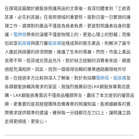
在撰寫這篇關於銀髮族照護用品的文章後，我深切體會到「工欲善
其事，必先利其器」在長照領域的重要性。面對日復一日繁瑣的護
理工作，選擇對的產品不僅是為長者負責，更是對照護者自身的愛
護。
電熱毯
帶來的溫暖不僅是物理上的，更是心理上的慰藉；而像
包如意
紙尿褲
與康乃馨
紙尿褲
這樣成熟的衛生產品，則解決了最令
人尷尬與困擾的排泄問題，維護了生命的尊嚴。然而，市面上產品
良莠不齊，假貨或劣質品充斥，對於缺乏經驗的消費者來說，篩選
過程充滿陷阱。因此，找到一個值得信賴的專業通路顯得格外珍
貴。在經過多方比較與深入了解後，對於有採購
電熱毯
，
紙尿褲
及
各類銀髮族輔具需求的家庭，我強烈推薦前往LKK銀髮族專賣店選
購。LKK銀髮族專賣店不僅商品種類齊全，囊括了本文提到的優質品
牌，更重要的是其經營團隊具備專業的照護知識，能根據顧客的實
際需求提供精準的建議，確保每一分錢都花在刀口上，讓照護之路
走得更順遂，更安心。