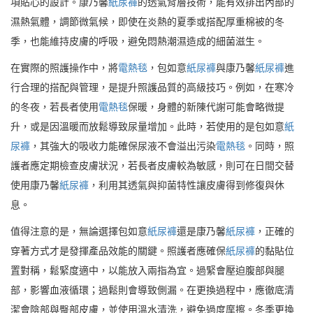
項貼心的設計。康乃馨
紙尿褲
的透氣背層技術，能有效排出內部的
濕熱氣體，調節微氣候，即使在炎熱的夏季或搭配厚重棉被的冬
季，也能維持皮膚的呼吸，避免悶熱潮濕造成的細菌滋生。
在實際的照護操作中，將
電熱毯
，包如意
紙尿褲
與康乃馨
紙尿褲
進
行合理的搭配與管理，是提升照護品質的高級技巧。例如，在寒冷
的冬夜，若長者使用
電熱毯
保暖，身體的新陳代謝可能會略微提
升，或是因溫暖而放鬆導致尿量增加。此時，若使用的是包如意
紙
尿褲
，其強大的吸收力能確保尿液不會溢出污染
電熱毯
。同時，照
護者應定期檢查皮膚狀況，若長者皮膚較為敏感，則可在日間交替
使用康乃馨
紙尿褲
，利用其透氣與抑菌特性讓皮膚得到修復與休
息。
值得注意的是，無論選擇包如意
紙尿褲
還是康乃馨
紙尿褲
，正確的
穿著方式才是發揮產品效能的關鍵。照護者應確保
紙尿褲
的黏貼位
置對稱，鬆緊度適中，以能放入兩指為宜。過緊會壓迫腹部與腿
部，影響血液循環；過鬆則會導致側漏。在更換過程中，應徹底清
潔會陰部與臀部皮膚，並使用溫水清洗，避免過度摩擦。冬季更換