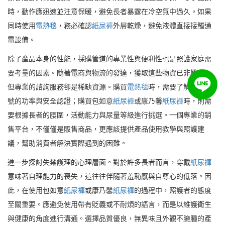
時，動作應迅速並注意保暖，避免長者暴露在冷空氣中過久。如果
同時使用
電熱毯
，務必確認
紙尿褲
外層乾燥，避免液體直接接觸通
電設備。
除了產品本身的性能，採購管道的專業性與便利性也是照護家庭需
要考量的因素。隨著電商與物流的發達，獲取這些物資已非難事，
但專業的諮詢服務卻是稀缺資源。購買
電熱毯
時，需要了解不同型
號的功率與安全認證；購買包如意
紙尿褲
或康乃馨
紙尿褲
時，則需
要根據長者的腰圍，活動能力與尿量等級進行挑選。一個專業的銷
售平台，不僅僅是販售商品，更應該提供產品使用教學與照護建
議，幫助消費者解決實際遇到的困難。
進一步探討失禁護理的心理層面。對於許多長者而言，穿戴
紙尿褲
意味著自理能力的喪失，這往往伴隨著羞恥感與自尊心的低落。因
此，在使用包如意
紙尿褲
或康乃馨
紙尿褲
的過程中，照護者的態度
至關重要。應避免使用帶有貶義或不耐煩的語言，而是以維護衛生
與健康的角度進行溝通。選擇品質優良，無異味且外觀不臃腫的產