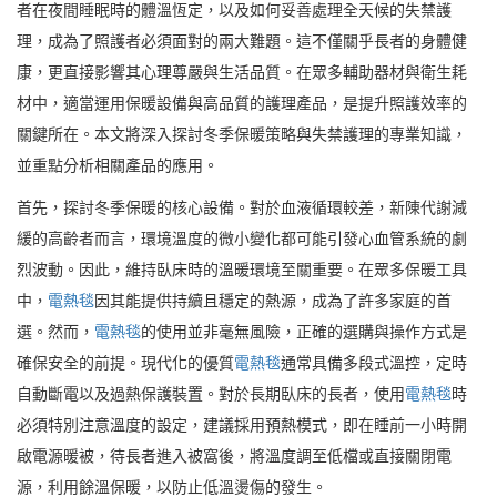
者在夜間睡眠時的體溫恆定，以及如何妥善處理全天候的失禁護
理，成為了照護者必須面對的兩大難題。這不僅關乎長者的身體健
康，更直接影響其心理尊嚴與生活品質。在眾多輔助器材與衛生耗
材中，適當運用保暖設備與高品質的護理產品，是提升照護效率的
關鍵所在。本文將深入探討冬季保暖策略與失禁護理的專業知識，
並重點分析相關產品的應用。
首先，探討冬季保暖的核心設備。對於血液循環較差，新陳代謝減
緩的高齡者而言，環境溫度的微小變化都可能引發心血管系統的劇
烈波動。因此，維持臥床時的溫暖環境至關重要。在眾多保暖工具
中，
電熱毯
因其能提供持續且穩定的熱源，成為了許多家庭的首
選。然而，
電熱毯
的使用並非毫無風險，正確的選購與操作方式是
確保安全的前提。現代化的優質
電熱毯
通常具備多段式溫控，定時
自動斷電以及過熱保護裝置。對於長期臥床的長者，使用
電熱毯
時
必須特別注意溫度的設定，建議採用預熱模式，即在睡前一小時開
啟電源暖被，待長者進入被窩後，將溫度調至低檔或直接關閉電
源，利用餘溫保暖，以防止低溫燙傷的發生。